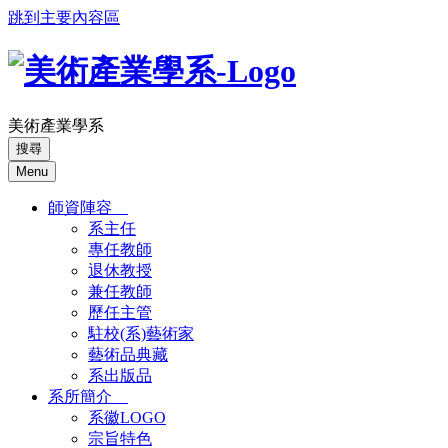
跳到主要內容區
美術產業學系
搜尋
Menu
師資陣容
系主任
專任教師
退休教授
兼任教師
歷任主管
駐校(系)藝術家
藝術品典藏
系出版品
系所簡介
系徽LOGO
宗旨特色