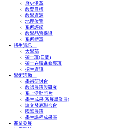
歷史沿革
教育目標
教學資源
地理位置
系所評鑑
教學品質保證
系所榜單
招生資訊
大學部
碩士班(日間)
碩士在職進修專班
招生資訊
學術活動
學術研討會
教師展演與研究
系上活動照片
學生成果(系展畢業展)
論文發表聯合會
國際展演
學生課程成果區
產業發展