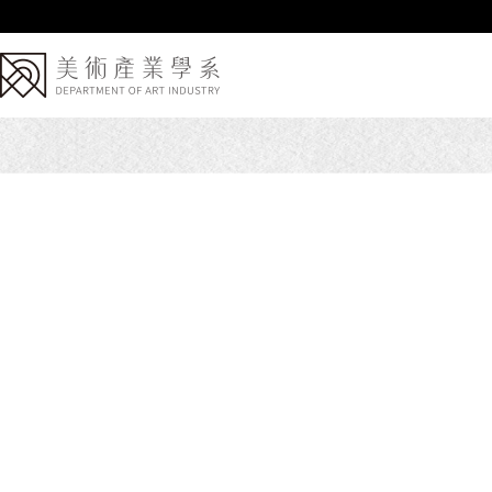
跳
到
主
要
內
容
區