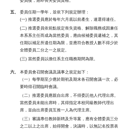
委員後，應即喪失委員資格。
五、
委員任期一學年，並依下列規定辦理：
(一) 推選委員應於每年六月底以前產生，連選得連任。
(二) 推選委員依前點規定喪失資格、解除職務或因兼任
本系系主任而成為當然委員，應由候補委員遞補之，其
任期以補足所遺任期為限，並應符合教授人數不得少於
全體委員二分之一之規定。
(三) 當然委員以擔任系主任職務期間為限。
六、
本委員會召開會議及議事之規定如下：
（一）每學期至少應於期初及期末各召開會議一次，必
要時得召開臨時會議。
（二）推選委員應親自出席，不得委託他人代理出席。
當然委員未能出席時，其得指定本校同級教師代理出
席，並由出席委員互推一人為代理主席。
（三）審議專任教師新聘及升等案，應有全體委員三分
之二以上之出席，始得開會，決議時，以無記名投票表