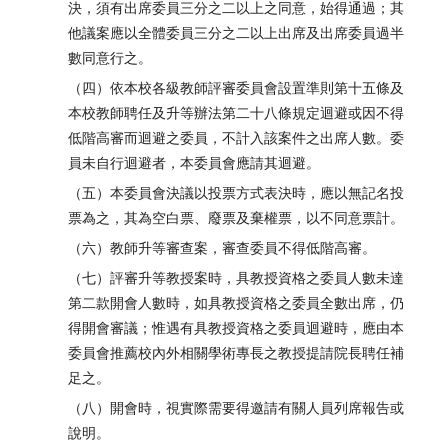
決，須有出席委員三分之二以上之同意，始得通過；其
他議案應以全體委員三分之二以上出席及出席委員過半
數同意行之。
（四）依本校各級教師評審委員會設置準則第十五條及
本校教師聘任及升等辦法第二十八條規定迴避或因不得
低階高審而迴避之委員，不計入該案件之出席人數。委
員未自行迴避者，本委員會應請其迴避。
（五）本委員會決議以投票方式表決時，應以無記名投
票為之，其為空白票、廢票及棄權票，以不同意票計。
（六）教師升等審查案，審查委員不得低階高審。
（七）評審升等教授案時，具教授資格之委員人數未達
第二款開會人數時，如具教授資格之委員全數出席，仍
得開會審議；惟遇有具教授資格之委員迴避時，應由本
委員會推薦校內外相關學術專長之教授提請院長聘任補
足之。
（八）開會時，視實際需要得邀請有關人員列席報告或
說明。