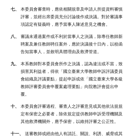
七、
本委員會審查時，應依相關規章及申請人所提資料審慎
評審，並經出席委員充分討論後作成決議。對於審議事
項認定有疑義時，應予當事人陳述意見之機會。
八、
審議未通過案件或不利於當事人之決議，除專任教師新
聘案及兼任教師聘任案外，應於決議後十日內，以校函
告知當事人，並敘明具體理由及救濟管道。
九、
本系教師對本委員會所作之決議，認為違法或不當，致
損害其利益者，得依「國立臺東大學教師申訴評議委員
會組織及評議要點」提起申訴或依「國立臺東大學各級
教師評審委員會申覆案處理要點」向院教評會提出申
覆。
十、
本委員會評審過程、審查人之評審意見或其他依法規規
定有保密之必要者，除依規定提供教師申訴受理機關及
其他救濟機關外，應予保密，以維持評審之公正性。
十一、
送審教師或經由他人有請託、關說、利誘、威脅或其