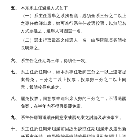
五、
本系系主任遴選方式如下：
（一）系主任選舉之系務會議，必須全系三分之二以上
之專任教師出席，始可進行系主任改選投票，以無記名
方式票選之，選舉人可圈選一名。
（二）選出得票最高之候選人一名，由學院院長簽請校
長聘兼之。
六、
系主任之任期為三年，得續任一次。
七、
系主任於任期中，經本系專任教師三分之一以上連署提
案罷免，三分之二以上投票，投票數三分之二以上同
意，報請校長免兼之。
八、
罷免投票，同意票未達出席人數的三分之二，不通過罷
免案，在半年內不得再提罷免案。
九、
系主任應迴避續任同意案或罷免案之討論及表決事宜。
十、
系主任於任期未屆滿前因故出缺或任期屆滿未及選出新
任系主任時，由學院院長簽請校長聘請具副教授以上資