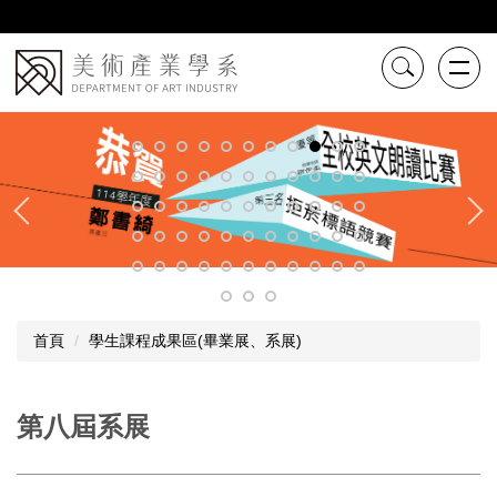
跳
到
主
要
內
容
區
首頁
學生課程成果區(畢業展、系展)
第八屆系展