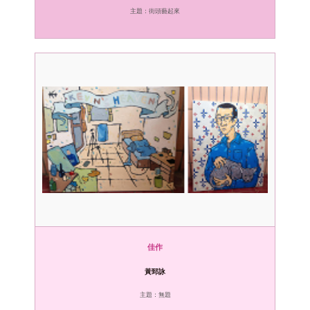
主題：街頭藝起來
佳作
黃郅詠
主題：無題