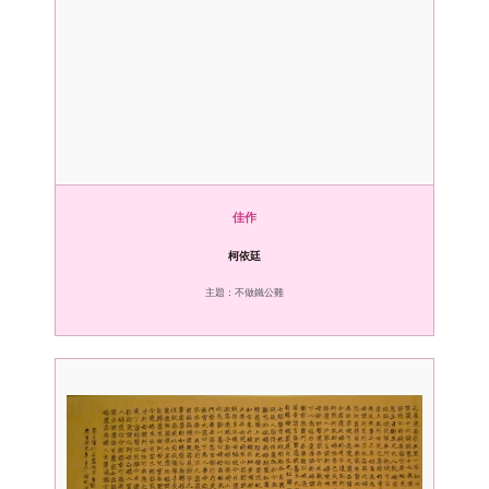
佳作
柯依廷
主題：不做鐵公雞