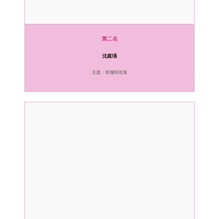
第二名
沈庭瑀
主題：玫瑰阿玫瑰