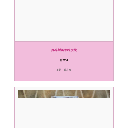
娜路彎美學特別獎
許文濠
主題：籠中鳥