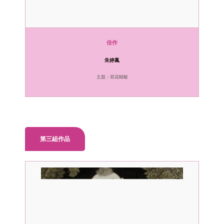
佳作
朱婷鳳
主題：荷花蜻蜓
第三組作品