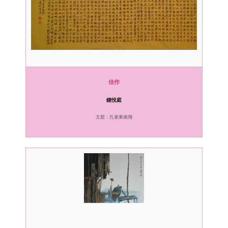
佳作
鍾悅庭
主題：孔雀東南飛