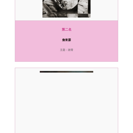
第二名
詹東霖
主題：踏青