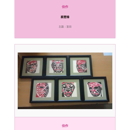
佳作
蔡慧臻
主題：盲目
佳作