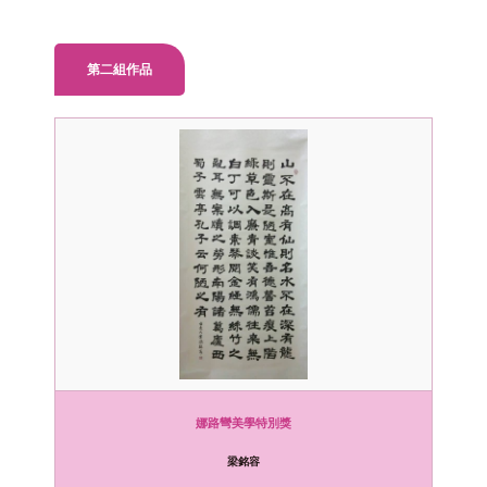
第二組作品
娜路彎美學特別獎
梁銘容