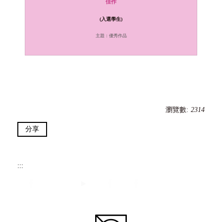
佳作
(入選學生)
主題：優秀作品
瀏覽數:
2314
分享
:::