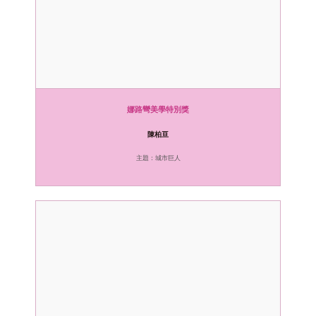
娜路彎美學特別獎
陳柏亘
主題：城市巨人