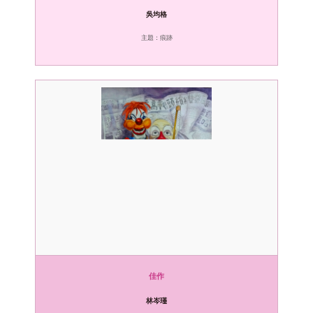
吳均格
主題：痕跡
佳作
林岑瑾