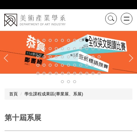
跳
到
主
要
內
容
區
首頁
學生課程成果區(畢業展、系展)
第十屆系展