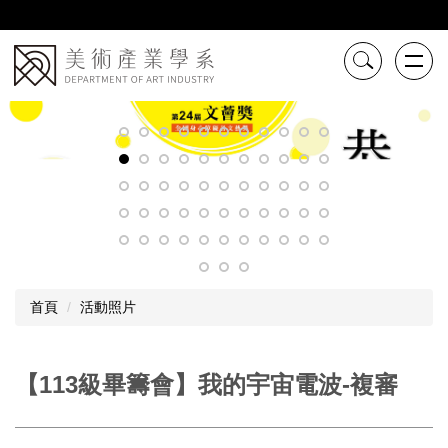
跳
到
主
要
內
容
區
首頁
活動照片
【113級畢籌會】我的宇宙電波-複審