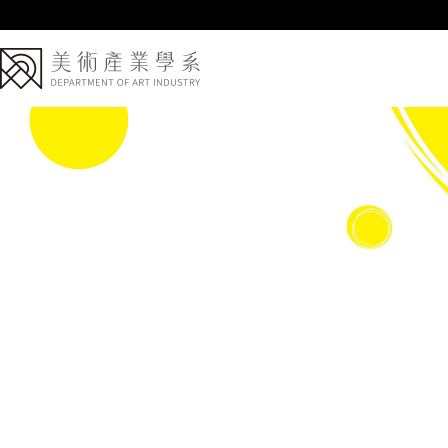
跳
到
主
要
內
容
區