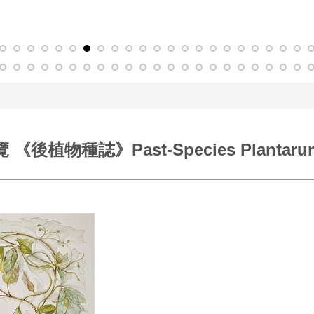
物種誌》Past-Species Plantaru