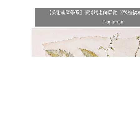
【美術產業學系】張溥騰老師展覽 《後植物種誌》P
Plantarum