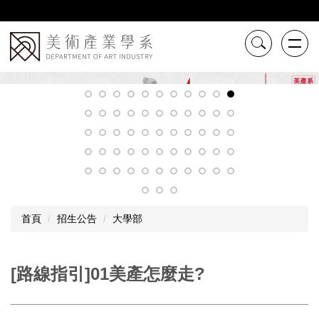
跳
到
主
要
內
容
區
首頁
招生公告
大學部
[路線指引]01美產怎麼走?