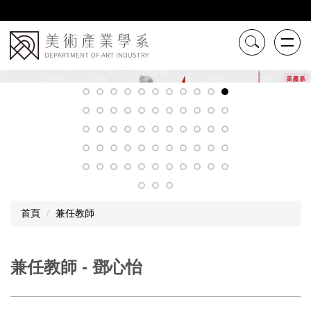
跳
到
主
要
內
容
區
首頁
兼任教師
兼任教師 - 鄧心怡