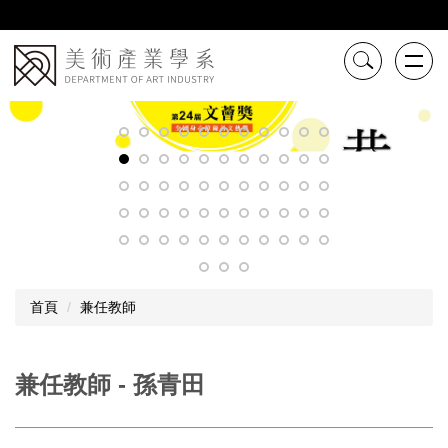
跳
到
主
要
內
容
區
首頁
兼任教師
兼任教師 - 孫青田