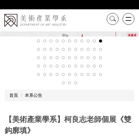
跳
到
主
要
內
容
區
首頁
本系公告
【美術產業學系】柯良志老師個展《雙
鈎廓填》