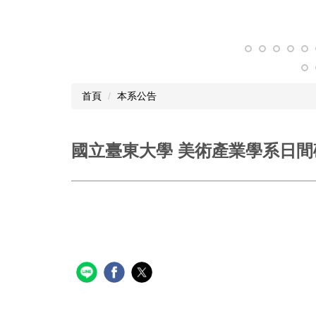
五
屆
論
文
首頁
本系公告
發
表
聯
國立臺東大學 美術產業學系日間
合
會