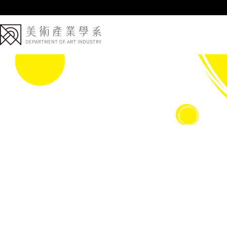
跳
東
到
大
主
要
學
內
美
容
區
術
產
業
學
系
日
間
碩
士
班
第