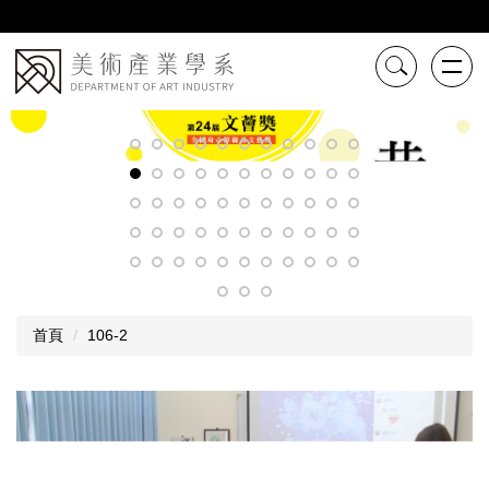
跳
到
主
要
內
容
區
首頁
106-2