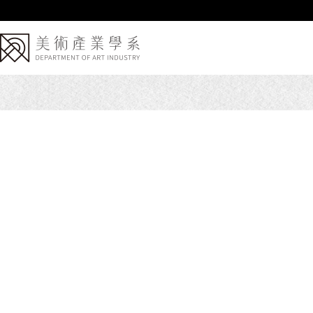
跳
到
主
要
內
容
區