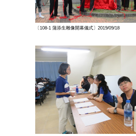
〔108-1 蒲添生雕像開幕儀式〕2019/09/18