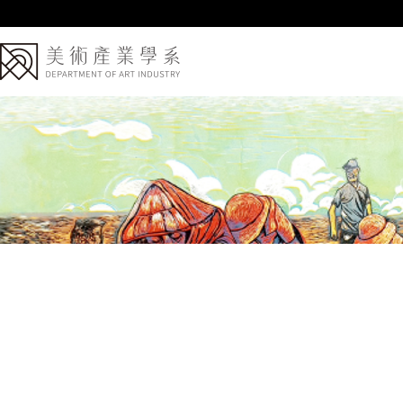
跳
到
主
要
內
容
區