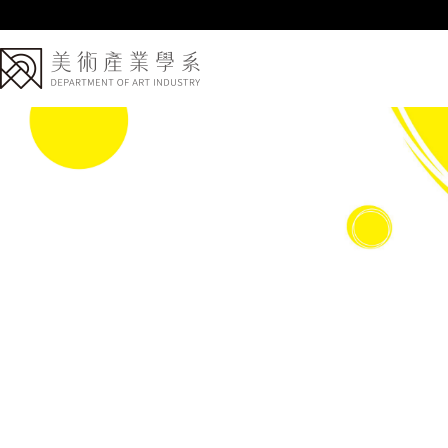
跳
到
主
要
內
容
區