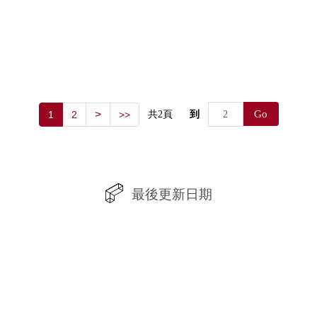
>
Go
1
2
>>
共
2
頁
到
最後更新日期