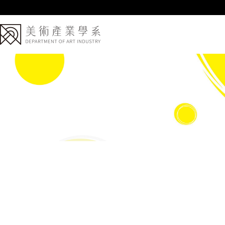
跳
到
主
要
內
容
區