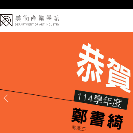
跳
到
主
要
內
容
區