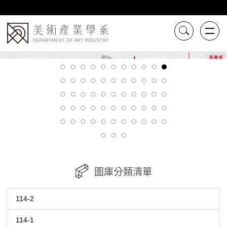
跳
到
主
要
內
容
區
圖庫分類清單
114-2
114-1