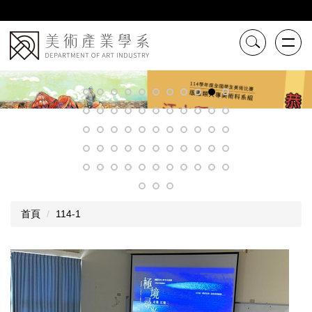
跳
到
主
要
內
容
區
首頁
114-1