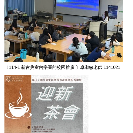
〔114-1 新古典室內樂團的校園推廣 〕卓淑敏老師 1141021