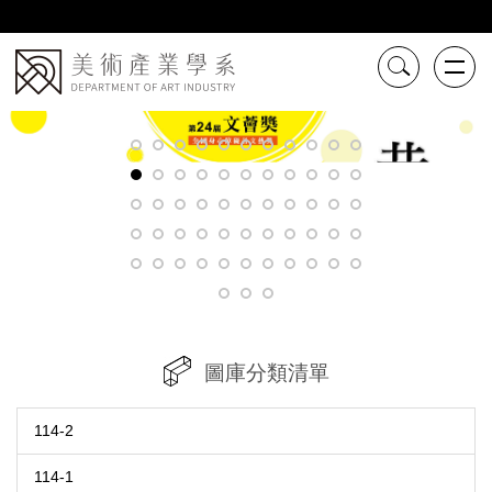
跳
到
主
要
內
容
區
圖庫分類清單
114-2
114-1