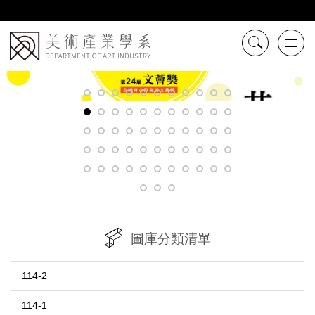
跳
到
主
要
內
容
區
圖庫分類清單
114-2
114-1