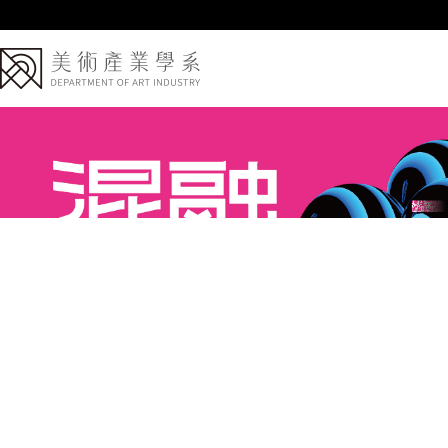
跳
到
主
要
內
容
區