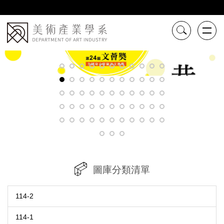
跳
到
主
要
內
容
區
圖庫分類清單
114-2
114-1