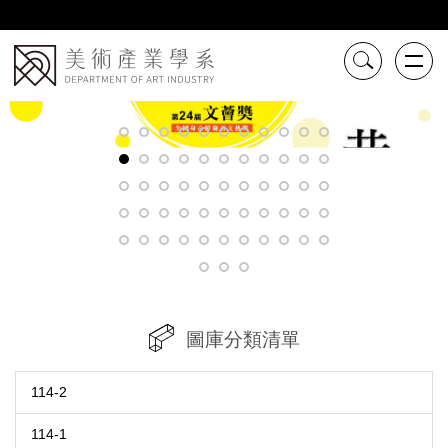
跳
到
主
要
內
容
區
圖庫分類清單
114-2
114-1