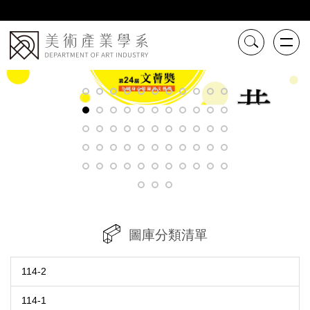
跳
到
主
要
內
容
區
圖庫分類清單
114-2
114-1