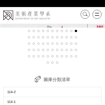
跳
到
主
要
內
容
區
圖庫分類清單
114-2
114-1