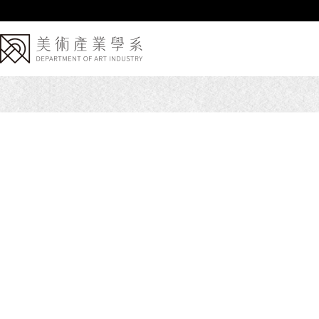
跳
到
主
要
內
容
區