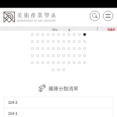
跳
到
主
要
內
容
區
圖庫分類清單
114-2
114-1