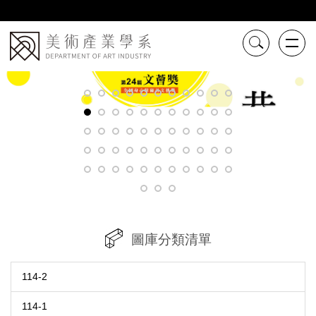
跳
到
主
要
內
容
區
圖庫分類清單
114-2
114-1