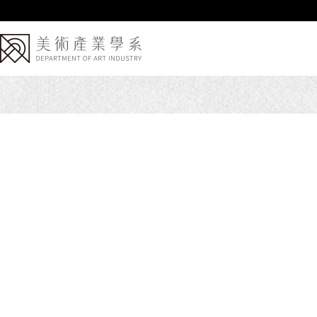
跳
到
主
要
內
容
區