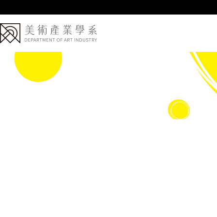
跳
到
主
要
內
容
區