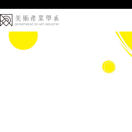
跳
到
主
要
內
容
區