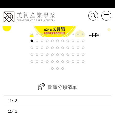
跳
到
主
要
內
容
區
圖庫分類清單
114-2
114-1