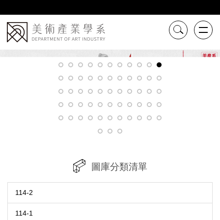
跳
到
主
要
內
容
區
圖庫分類清單
114-2
114-1