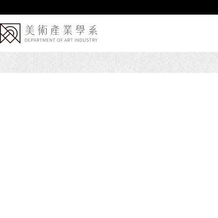
跳
到
主
要
內
容
區