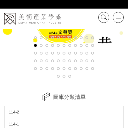
跳
到
主
要
內
容
區
圖庫分類清單
114-2
114-1