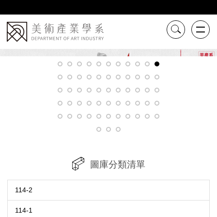
跳
到
主
要
內
容
區
圖庫分類清單
114-2
114-1