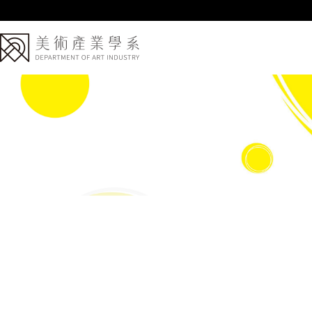
跳
到
主
要
內
容
區