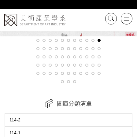
跳
到
主
要
內
容
區
圖庫分類清單
114-2
114-1