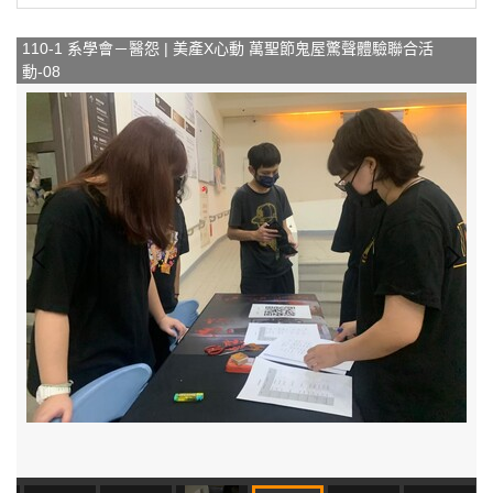
110-1 系學會－醫怨 | 美產X心動 萬聖節鬼屋驚聲體驗聯合活
動-08
動