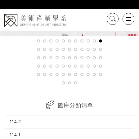
跳
到
主
要
內
容
區
圖庫分類清單
114-2
114-1