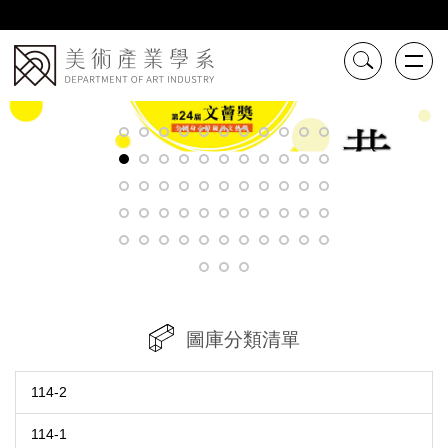
跳
到
主
要
內
容
區
圖庫分類清單
114-2
114-1