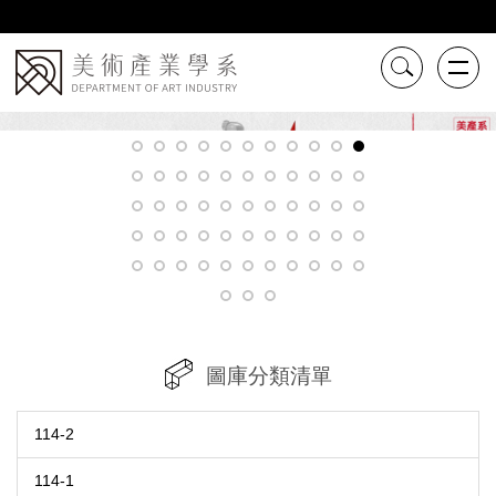
跳
到
主
要
內
容
區
圖庫分類清單
114-2
114-1