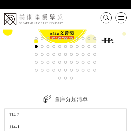
跳
到
主
要
內
容
區
圖庫分類清單
114-2
114-1