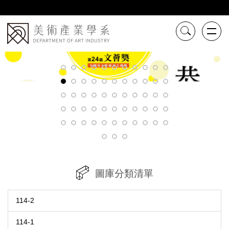
跳
到
主
要
內
容
區
圖庫分類清單
114-2
114-1