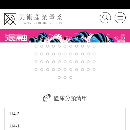
跳
到
主
要
內
容
區
圖庫分類清單
114-2
114-1