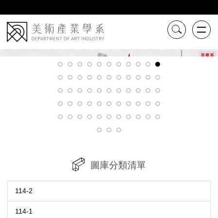
跳
到
主
要
內
容
區
圖庫分類清單
114-2
114-1