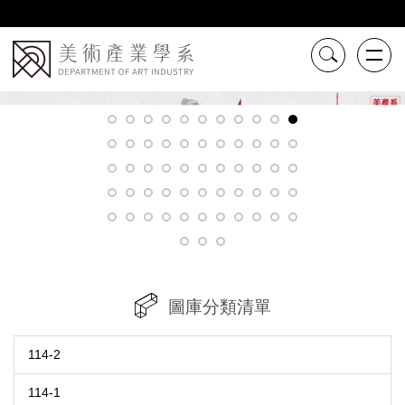
跳
到
主
要
內
容
區
圖庫分類清單
114-2
114-1